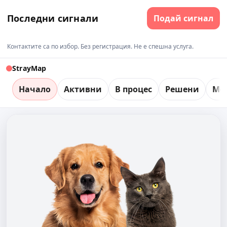
Последни сигнали
Подай сигнал
Контактите са по избор. Без регистрация. Не е спешна услуга.
StrayMap
Начало
Активни
В процес
Решени
Мо